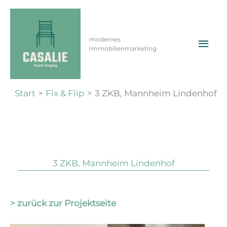
Zum
Inhalt
springen
Hau
3 ZKB, Mannheim
modernes
Immobilienmarketing
Lindenhof
Von
ma
/
9. Juli 2024
Start
Fix & Flip
3 ZKB, Mannheim Lindenhof
3 ZKB, Mannheim Lindenhof
> zurück zur Projektseite