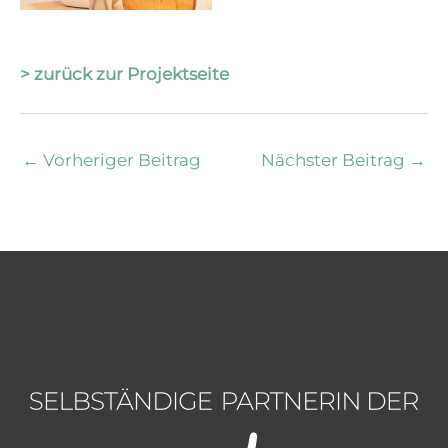
> zurück zur Projektseite
←
Vorheriger Beitrag
Nächster Beitrag
→