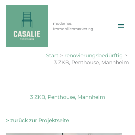
Zum
Inhalt
springen
Hau
3 ZKB, Penthouse,
modernes
Immobilienmarketing
Mannheim
Von
ma
/
30. September 2025
Start
renovierungsbedürftig
3 ZKB, Penthouse, Mannheim
3 ZKB, Penthouse, Mannheim
> zurück zur Projektseite