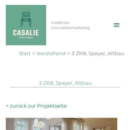
Zum
Inhalt
springen
Hau
3 ZKB, Speyer, Altbau
modernes
Immobilienmarketing
Von
ma
/
22. Mai 2024
Start
leerstehend
3 ZKB, Speyer, Altbau
3 ZKB, Speyer, Altbau
> zurück zur Projektseite