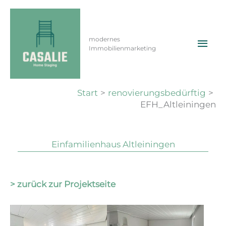
Zum
Inhalt
springen
Hau
EFH_Altleiningen
modernes
Immobilienmarketing
Von
ma
/
12. Dezember 2022
Start
renovierungsbedürftig
EFH_Altleiningen
Einfamilienhaus Altleiningen
> zurück zur Projektseite