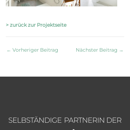
> zurück zur Projektseite
←
Vorheriger Beitrag
Nächster Beitrag
→