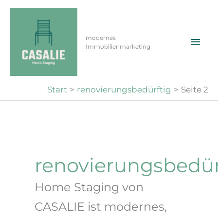
Zum
Inhalt
springen
Hau
modernes
Immobilienmarketing
Start
renovierungsbedürftig
Seite 2
renovierungsbedür
Home Staging von
CASALIE ist modernes,