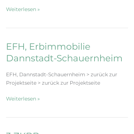
EFH,
Weiterlesen »
Landau
EFH, Erbimmobilie
Dannstadt-Schauernheim
EFH, Dannstadt-Schauernheim > zurück zur
Projektseite > zurück zur Projektseite
EFH,
Weiterlesen »
Erbimmobilie
Dannstadt-
Schauernheim